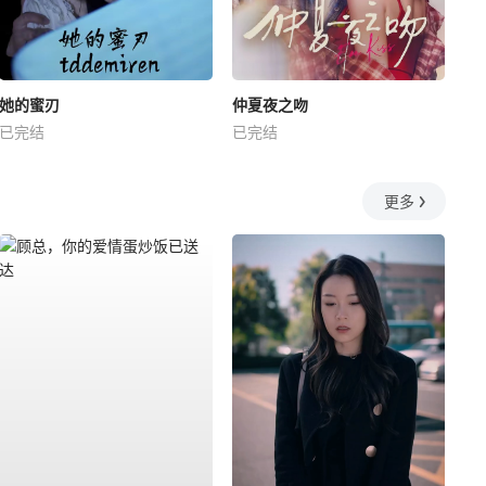
她的蜜刃
仲夏夜之吻
已完结
已完结
更多