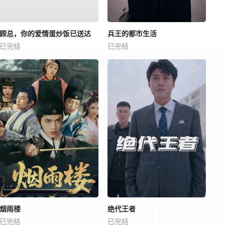
顾总，你的爱情蛋炒饭已送达
兵王的都市生活
已完结
已完结
烟雨楼
绝代王者
已完结
已完结