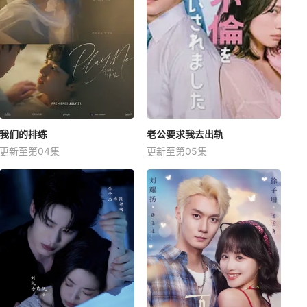
我们的排练
老公要求我去出轨
更新至第04集
更新至第05集