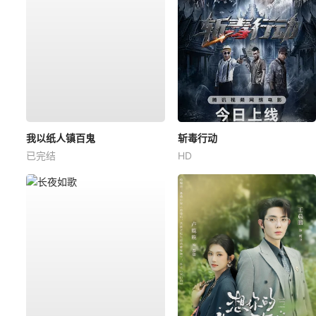
我以纸人镇百鬼
斩毒行动
已完结
HD