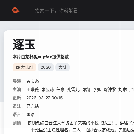
逐玉
本片由茶杯狐cupfox提供播放
大陆剧
2026
大陆
导演：
曾庆杰
主演：
田曦薇
张凌赫
任豪
孔雪儿
邓凯
李卿
喻钟黎
刘琳
严
更新：
2026-03-22 00:15
备注：
已完结
语言：
国语
剧情：
该剧改编自晋江文学城团子来袭的小说《逐玉》。讲述了屠
一个死里逃生隐姓埋名，二人一拍即合决定成婚。先婚后爱