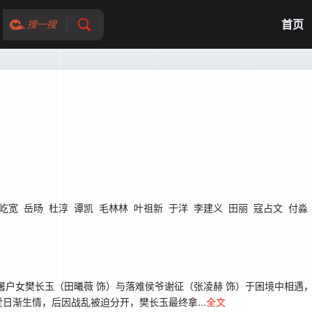
首页
搜一搜
屹宽
岳旸
杜淳
谭凯
毛林林
叶祖新
于洋
李建义
田丽
寇占文
付淼
户女樊长玉（田曦薇 饰）与落难侯爷谢征（张凌赫 饰）于困境中相遇
日渐生情，后因战乱被迫分开，樊长玉最终拿...
全文