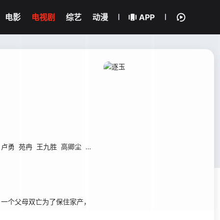
电影
电视剧
综艺
动漫
APP
卢勇
苑冉
王九胜
高卿尘
贾妮
金珈
林沐然
林思意
何昶希
高上淇
，一个父母双亡为了保住家产，