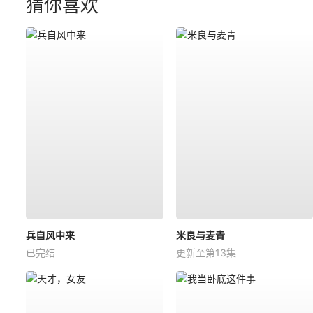
猜你喜欢
兵自风中来
米良与麦青
已完结
更新至第13集