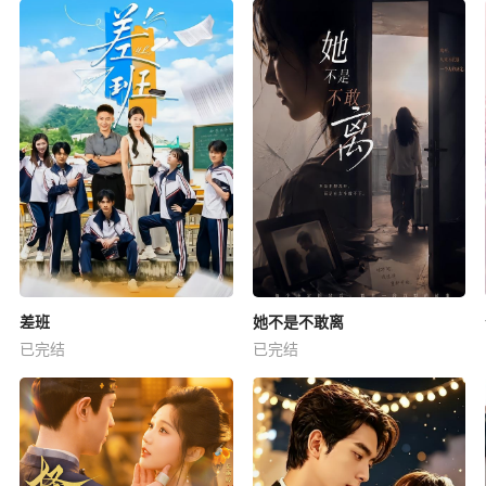
差班
她不是不敢离
已完结
已完结