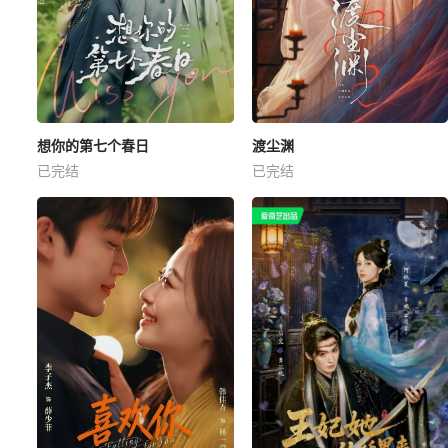
想你的第七个春日
渡尘渊
已完结
已完结