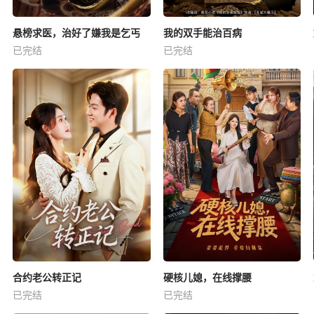
悬榜求医，治好了嫌我是乞丐
我的双手能治百病
已完结
已完结
合约老公转正记
硬核儿媳，在线撑腰
已完结
已完结