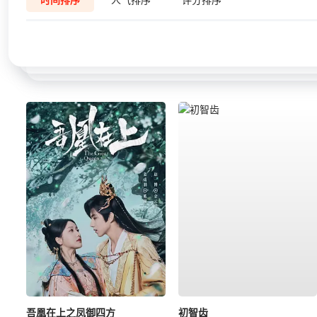
吾凰在上之凤御四方
初智齿