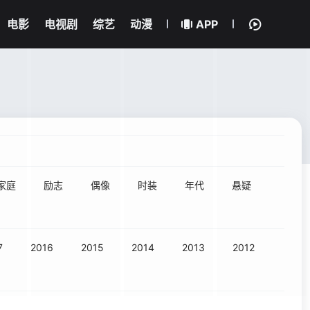
电影
电视剧
综艺
动漫
APP
家庭
励志
偶像
时装
年代
悬疑
7
2016
2015
2014
2013
2012