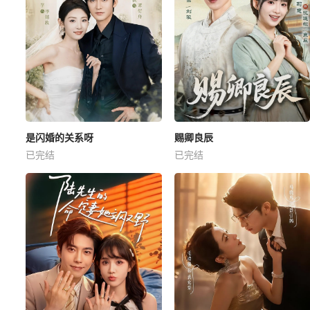
是闪婚的关系呀
赐卿良辰
已完结
已完结