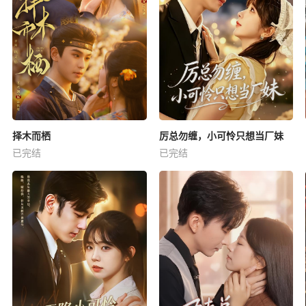
择木而栖
厉总勿缠，小可怜只想当厂妹
已完结
已完结