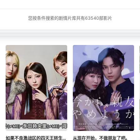
您按条件搜索的剧情片库共有
63540
部影片
如果不良激战区的四天王转生成了偶像团体？
从现在开始，不做朋友了吧。