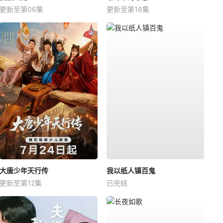
更新至第06集
更新至第18集
大唐少年天行传
我以纸人镇百鬼
更新至第12集
已完结