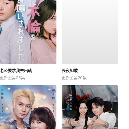
老公要求我去出轨
长夜如歌
更新至第05集
更新至第20集