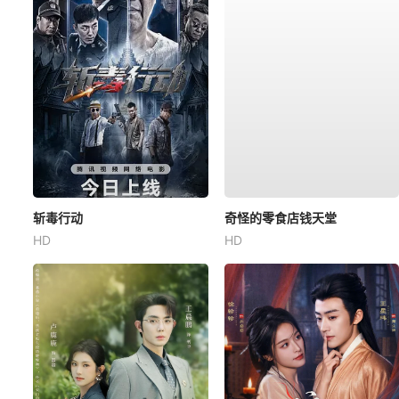
斩毒行动
奇怪的零食店钱天堂
HD
HD