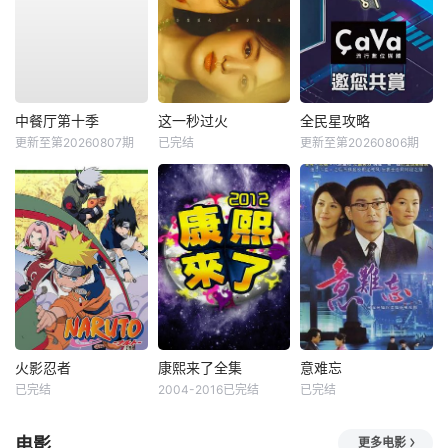
中餐厅第十季
这一秒过火
全民星攻略
更新至第20260807期
已完结
更新至第20260806期
火影忍者
康熙来了全集
意难忘
已完结
2004-2016已完结
已完结
电影
更多电影