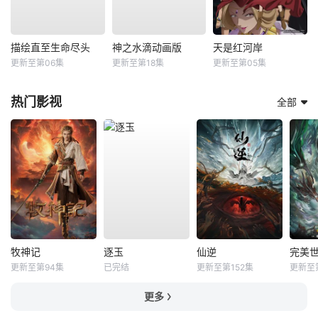
描绘直至生命尽头
神之水滴动画版
天是红河岸
更新至第06集
更新至第18集
更新至第05集
热门影视
全部
牧神记
逐玉
仙逆
完美
更新至第94集
已完结
更新至第152集
更新至第
更多