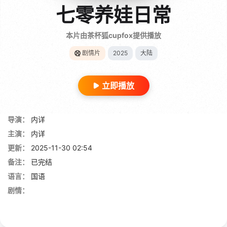
七零养娃日常
本片由茶杯狐cupfox提供播放
剧情片
2025
大陆
立即播放
导演：
内详
主演：
内详
更新：
2025-11-30 02:54
备注：
已完结
语言：
国语
剧情：