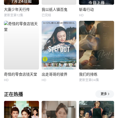
大唐少年天行传
我以纸人镇百鬼
斩毒行动
更新至第12集
已完结
HD
奇怪的零食店钱天堂
出走哥哥的彼界
我们的排练
HD
HD
更新至第04集
正在热播
更多