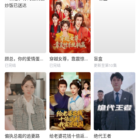
顾总，你的爱情蛋炒饭已送达
穿越女尊，靠震惊系统躺赢
盲盒
已完结
已完结
更新至第10集
偏执总裁的追妻路
给老婆花钱十倍返利，我富可敌国
绝代王者