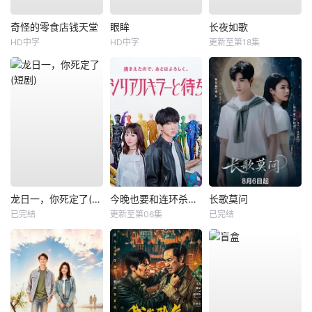
奇怪的零食店钱天堂
眼眸
长夜如歌
HD中字
HD中字
更新至第18集
龙日一，你死定了(短剧)
今晚也要和连环杀手约会
长歌莫问
已完结
更新至第06集
已完结