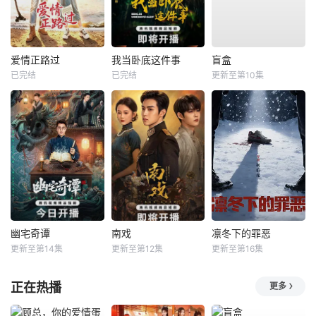
爱情正路过
我当卧底这件事
盲盒
已完结
已完结
更新至第10集
幽宅奇谭
南戏
凛冬下的罪恶
更新至第14集
更新至第12集
更新至第16集
正在热播
更多