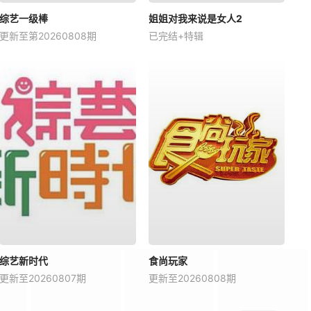
20240111期
20240112期
20240115期
20240116期
综艺一级棒
姐姐对我来说是女人2
更新至第20260808期
已完结+特辑
20240129期
20240130期
20240131期
20240201期
20240221期
20240222期
20230223期
20240226期
20240308期
20240311期
20240312期
20240313期
20240326期
20240327期
20240328期
20240329期
20240411期
20240412期
20240415期
20240416期
20240429期
20240430期
20240501期
20240502期
20240515期
20240516期
20240517期
20240520期
综艺新时代
食尚玩家
20240531期
20240603期
20240604期
20240605期
更新至20260807期
更新至20260808期
20240618期
20240619期
20240620期
20240621期