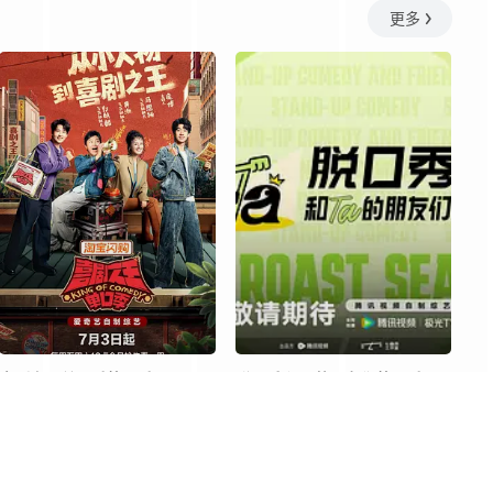
更多
20240705期
20240708期
20240715期
20240716期
20240802期
20240805期
20240806期
20240808期
20240827期
20240829期
20240830期
20240906期
20250901期
20250902期
20250903期
20250908期
20251007期
20251008期
20251013期
20251014期
20251104期
20251105期
20251106期
20251110期
20251203期
20251208期
20251210期
20251215期
喜剧之王单口季第三季
脱口秀和Ta的朋友们第三季
20260107期
20260112期
20260113期
20260119期
更新至第20260809期
更新至20260809期
20260224期
20260302期
20260303期
20260309期