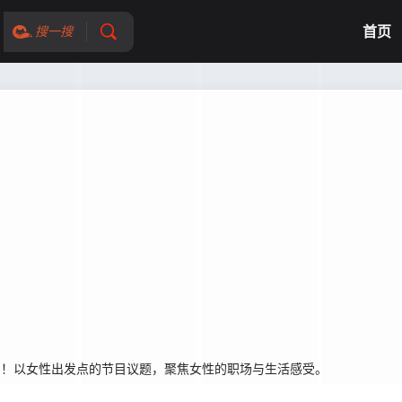
首页
搜一搜
归！以女性出发点的节目议题，聚焦女性的职场与生活感受。