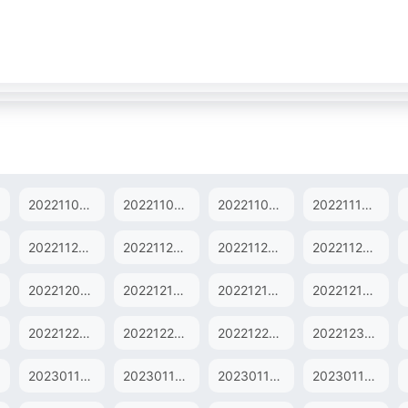
20221107期
20221108期
20221109期
20221110期
20221123期
20221124期
20221125期
20221128期
20221209期
20221212期
20221213期
20221214期
20221227期
20221228期
20221229期
20221230期
20230112期
20230113期
20230116期
20230117期