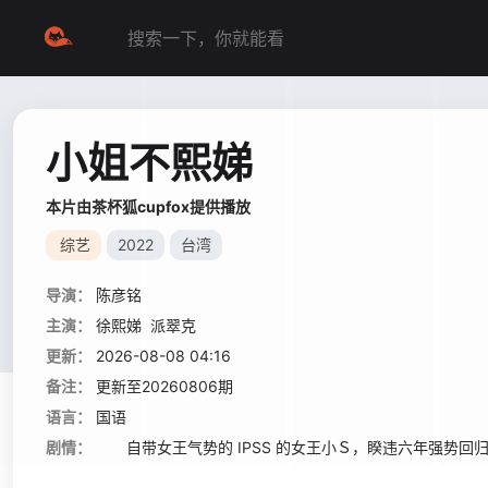
小姐不熙娣
本片由茶杯狐cupfox提供播放
综艺
2022
台湾
导演：
陈彦铭
主演：
徐熙娣
派翠克
更新：
2026-08-08 04:16
备注：
更新至20260806期
语言：
国语
剧情：
自带女王气势的 IPSS 的女王小Ｓ，睽违六年强势回