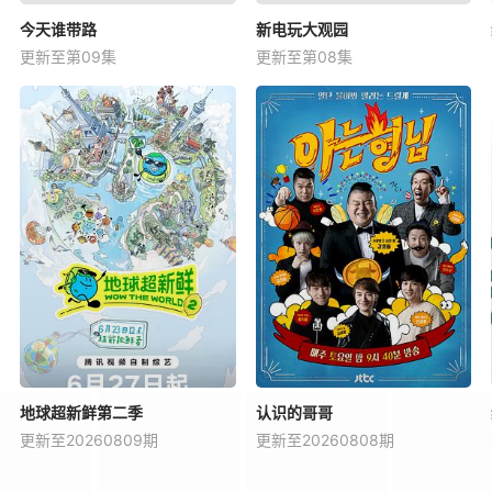
20240104期
20240105期
20240108期
20240109期
今天谁带路
新电玩大观园
更新至第09集
更新至第08集
20240123期
20240124期
20240125期
20240126期
20240208期
20240209期
20240219期
20240220期
20240304期
20240305期
20240306期
20240307期
20240320期
20240321期
20240322期
20230325期
20240405期
20240408期
20240409期
20240410期
20240423期
20240424期
20240425期
20240426期
20240509期
20240510期
20230513期
20240514期
地球超新鲜第二季
认识的哥哥
20240527期
20240528期
20240529期
20240530期
更新至20260809期
更新至20260808期
20240612期
20240613期
20240614期
20240617期