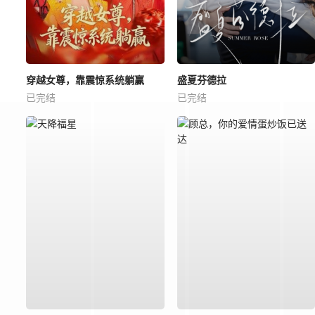
穿越女尊，靠震惊系统躺赢
盛夏芬德拉
已完结
已完结