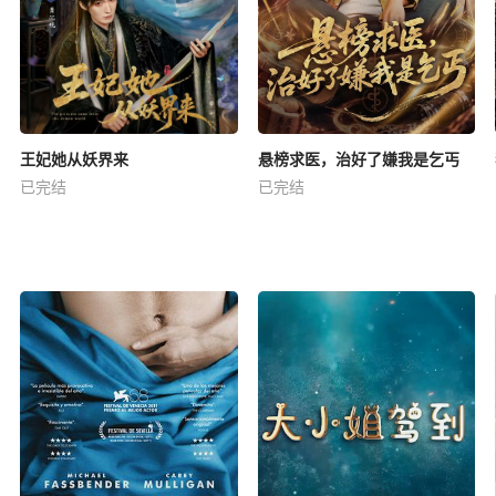
王妃她从妖界来
悬榜求医，治好了嫌我是乞丐
已完结
已完结