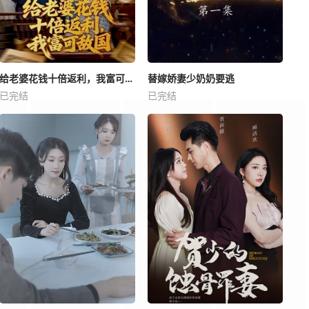
给老婆花钱十倍返利，我富可敌国
替嫁娇妻少奶奶要逃
已完结
已完结