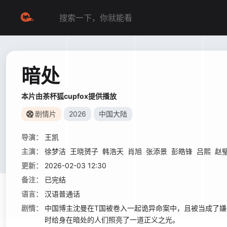
暗处
本片由茶杯狐cupfox提供播放
剧情片
2026
中国大陆
导演：
王凯
主演：
徐梦洁
王晓赟子
韩浩天
肖旭
张添景
彭皓锋
吕熙
赵
更新：
2026-02-03 12:30
备注：
已完结
语言：
汉语普通话
剧情：
中国博主沈曼在T国被卷入一起诡异命案中，且被当成了
时给身在暗处的人们照亮了一道正义之光。