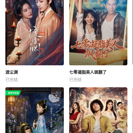
渡尘渊
七零凝脂美人飒翻了
已完结
已完结