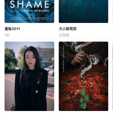
羞耻2011
大小姐驾到
HD
已完结