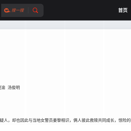
首页
搜一搜
璧渝
汤俊明
嫌疑人，却也因此与当地女警员姜黎相识，俩人彼此救赎共同成长，惊险的