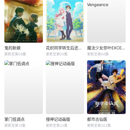
鬼的新娘
花织同学转生后还是想干架
魔法少女奈叶EXCEEDS Gun Blaze Vengeance
更新至第06集
更新至第05集
更新至第06集
掌门低调点
搜神记动画版
都市古仙医
更新至第15集
更新至第23集
更新至第202集