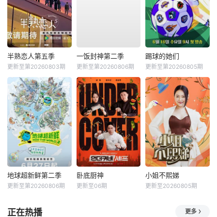
半熟恋人第五季
一饭封神第二季
踢球的她们
更新至第20260803期
更新至第20260806期
更新至第20260805期
地球超新鲜第二季
卧底厨神
小姐不熙娣
更新至第20260806期
更新至06期
更新至20260805期
正在热播
更多