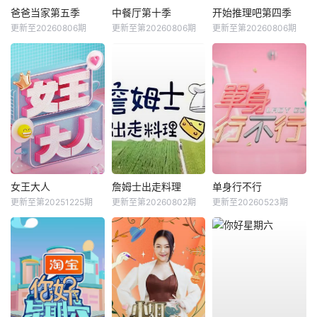
爸爸当家第五季
中餐厅第十季
开始推理吧第四季
更新至20260806期
更新至第20260806期
更新至第20260806期
女王大人
詹姆士出走料理
单身行不行
更新至第20251225期
更新至第20260802期
更新至20260523期