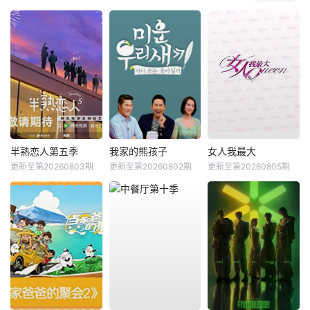
半熟恋人第五季
我家的熊孩子
女人我最大
更新至第20260803期
更新至第20260802期
更新至第20260805期