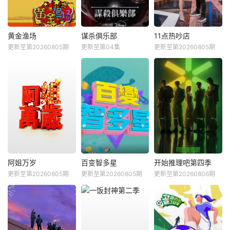
黄金渔场
谋杀俱乐部
11点热吵店
更新至第20260805期
更新至第04集
更新至第20260805期
阿姐万岁
百变智多星
开始推理吧第四季
更新至第20260805期
更新至第20260805期
更新至第20260806期