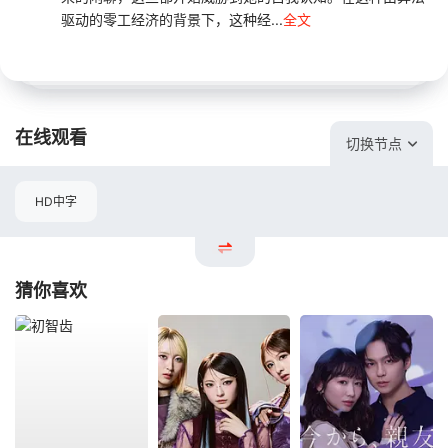
驱动的零工经济的背景下，这种经...
全文
在线观看
切换节点
HD中字
猜你喜欢