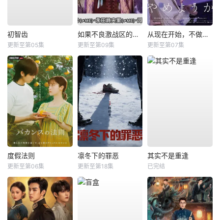
初智齿
如果不良激战区的四天王转生成了偶像团体？
从现在开始，不做朋友了吧。
更新至第05集
更新至第09集
更新至第07集
度假法则
凛冬下的罪恶
其实不是重逢
更新至第06集
更新至第18集
已完结