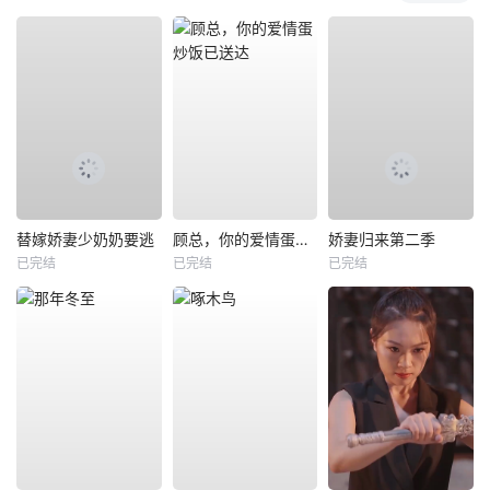
替嫁娇妻少奶奶要逃
顾总，你的爱情蛋炒饭已送达
娇妻归来第二季
已完结
已完结
已完结