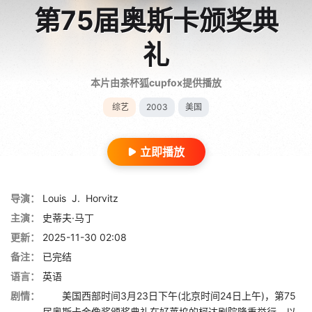
第75届奥斯卡颁奖典
礼
本片由茶杯狐cupfox提供播放
综艺
2003
美国
立即播放
导演：
Louis
J.
Horvitz
主演：
史蒂夫·马丁
更新：
2025-11-30 02:08
备注：
已完结
语言：
英语
剧情：
美国西部时间3月23日下午(北京时间24日上午)，第75
届奥斯卡金像奖颁奖典礼在好莱坞的柯达剧院隆重举行，以