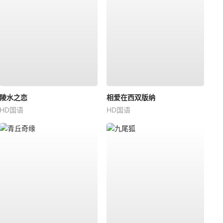
陵水之恋
相爱在西双版纳
HD国语
HD国语