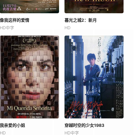
像我这样的爱情
暮光之城2：新月
HD中字
HD
我亲爱的小姐
穿越时空的少女1983
HD
HD中字