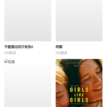
不能错过的只有你2
阿颖
HD国语
HD国语