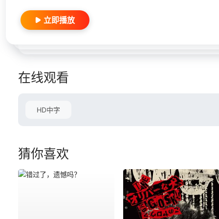
立即播放
在线观看
HD中字
猜你喜欢