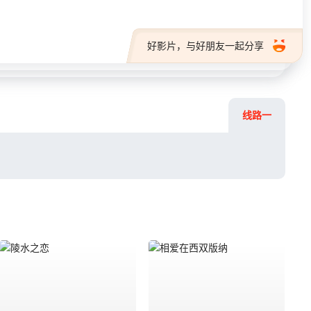
好影片，与好朋友一起分享
线路一