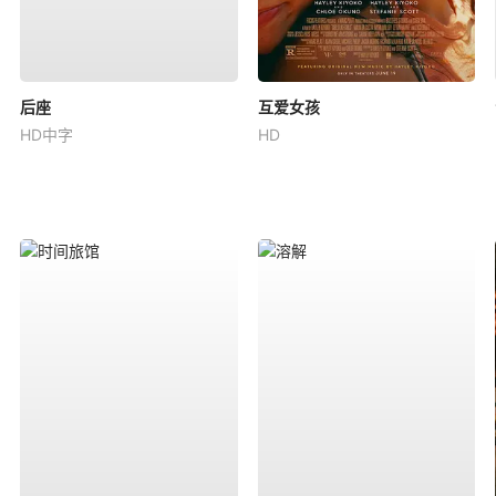
后座
互爱女孩
HD中字
HD