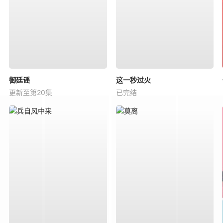
御廷谣
这一秒过火
更新至第20集
已完结