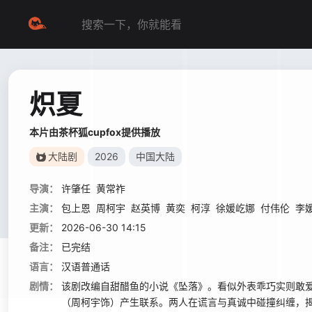
炽夏
本片由茶杯狐cupfox提供播放
大陆剧
2026
中国大陆
导演：
许肇任
黄常祚
主演：
包上恩
周柯宇
赵英博
黄奕
柯淳
徐媛屹娜
付伟伦
李
更新：
2026-06-30 14:15
备注：
已完结
语言：
汉语普通话
剧情：
该剧改编自甜醋鱼的小说《坠落》。看似外表乖巧实则敢
（周柯宇饰）产生联系。两人在谎言与真诚中碰撞纠缠，揭