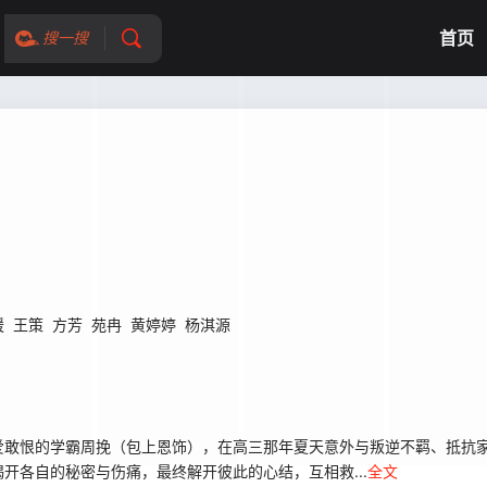
首页
搜一搜
媛
王策
方芳
苑冉
黄婷婷
杨淇源
爱敢恨的学霸周挽（包上恩饰），在高三那年夏天意外与叛逆不羁、抵抗
开各自的秘密与伤痛，最终解开彼此的心结，互相救...
全文