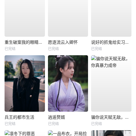
重生破案我的眼睛能锁定凶手
愿逐流云入卿怀
说好的抓鬼给实习证明，咋成判官了
已完结
已完结
已完结
兵王的都市生活
逍遥赘婿
骗你说天赋无敌，你真暴力成帝
已完结
已完结
已完结