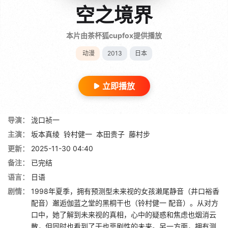
空之境界
本片由茶杯狐cupfox提供播放
动漫
2013
日本
立即播放
导演：
泷口祯一
主演：
坂本真绫
铃村健一
本田贵子
藤村步
更新：
2025-11-30 04:40
备注：
已完结
语言：
日语
剧情：
1998年夏季，拥有预测型未来视的女孩濑尾静音（井口裕香
配音）邂逅伽蓝之堂的黑桐干也（铃村健一 配音）。从对方
口中，她了解到未来视的真相，心中的疑惑和焦虑也烟消云
散，但同时也看到了干也悲剧性的未来。另一方面，拥有测