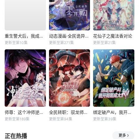
重生警犬后，我成了名侦探？
动态漫画·全民诡异：开局掌握零元购
花仙子之魔法香对论
更新至第10集
更新至第271集
更新至第21集
师尊：这个冲师逆徒才不是圣子动态漫
全民转职：驭龙师是最弱职业？动态漫
绑定破产AI，我开局氪成大神动态漫
更新至第189集
更新至第94集
更新至第39集
正在热播
更多