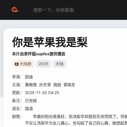
你是苹果我是梨
本片由茶杯狐cupfox提供播放
大陆剧
2005
大陆
导演：
田迪
主演：
黄梅莹
孙艺菲
周韵
郭晓东
更新：
2025-11-30 04:25
备注：
已完结
语言：
国语
剧情：
早晨的阳光很美好，但汤梨华却感到天突然阴了。邻居
不仅让汤梨华为女儿痛心，也勾起了自己的心痛，她想起若