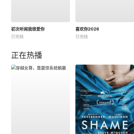
初次听闻我很爱你
喜欢你2026
已完结
已完结
正在热播