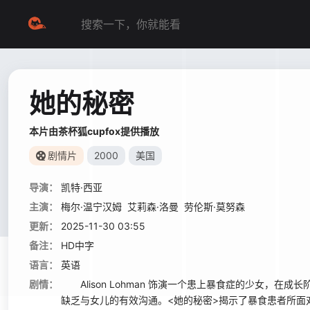
她的秘密
本片由茶杯狐cupfox提供播放
剧情片
2000
美国
导演：
凯特·西亚
主演：
梅尔·温宁汉姆
艾莉森·洛曼
劳伦斯·莫努森
更新：
2025-11-30 03:55
备注：
HD中字
语言：
英语
剧情：
Alison Lohman 饰演一个患上暴食症的少女，在成长
缺乏与女儿的有效沟通。<她的秘密>揭示了暴食患者所面对