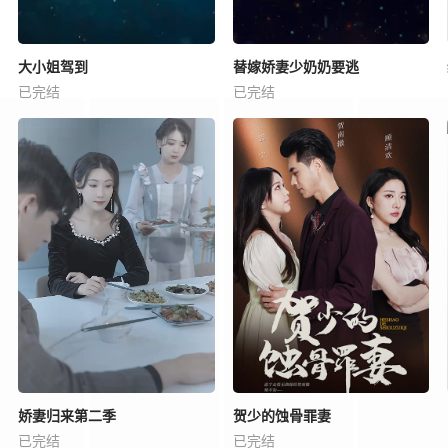
大小姐驾到
替嫁娇妻少奶奶要逃
已完结
已完结
娇妻归来第二季
贺少的蚀骨罪妻
已完结
已完结