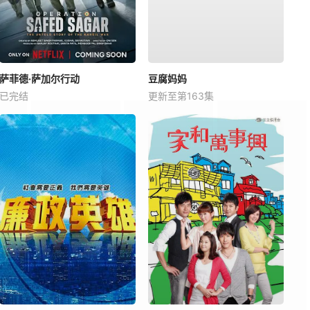
萨菲德·萨加尔行动
豆腐妈妈
已完结
更新至第163集