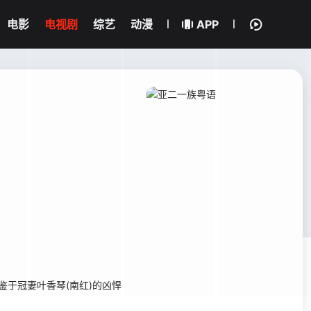
电影
电视剧
综艺
动漫
APP
鉴于冠妻叶香琴(南红)的凶悍