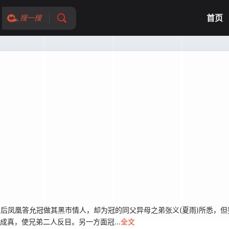
首页
搜一搜
后凤凰答允冠做其黑市情人，却为冠的同父异母之弟张义(夏雨)所悉，但
成真，使兄弟二人反目。另一方面冠...
全文