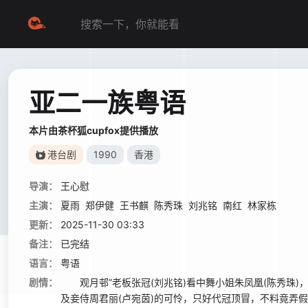
亚二一族粤语
本片由茶杯狐cupfox提供播放
港台剧
1990
香港
导演：
王心慰
主演：
夏雨
郑伊健
王书麒
陈秀珠
刘兆铭
南红
林家栋
更新：
2025-11-30 03:33
备注：
已完结
语言：
粤语
剧情：
观月邨”老板张冠(刘兆铭)看中舞小姐朱凤凰(陈秀珠)，
及妾侍周君丽(卢宛茵)的可怜，只好代冠顶冒，不料竟弄假