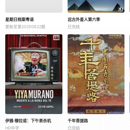
星期日档案粤语
远古外星人第六季
更新至第20250622期
已完结
伊雅·穆拉诺：下午茶杀机
千年菩提路
HD中字
已完结