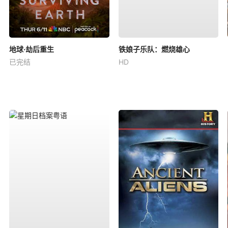
地球·劫后重生
铁娘子乐队：燃烧雄心
已完结
HD