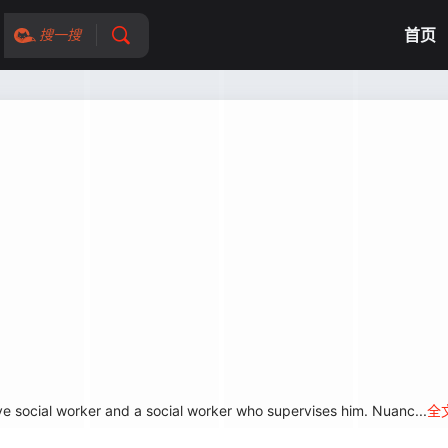
首页
搜一搜
tive social worker and a social worker who supervises him. Nuanc...
全