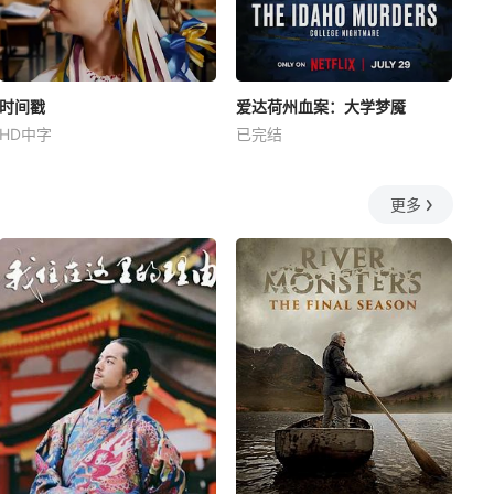
时间戳
爱达荷州血案：大学梦魇
HD中字
已完结
更多