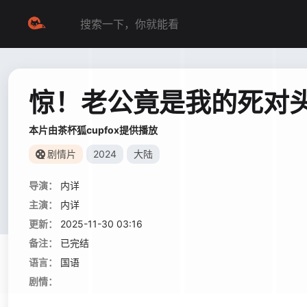
惊！老公竟是我的死对
本片由茶杯狐cupfox提供播放
剧情片
2024
大陆
导演：
内详
主演：
内详
更新：
2025-11-30 03:16
备注：
已完结
语言：
国语
剧情：