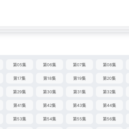
第05集
第06集
第07集
第08集
第17集
第18集
第19集
第20集
第29集
第30集
第31集
第32集
第41集
第42集
第43集
第44集
第53集
第54集
第55集
第56集