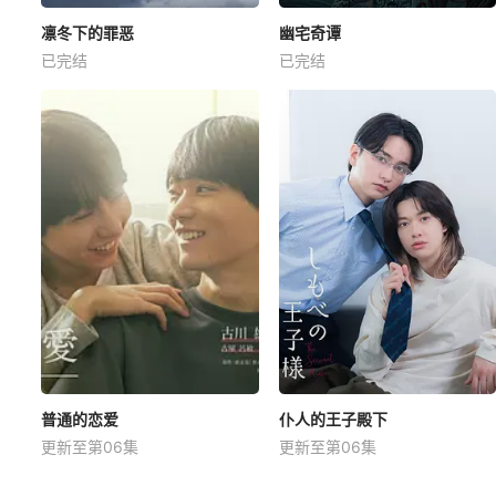
凛冬下的罪恶
幽宅奇谭
已完结
已完结
普通的恋爱
仆人的王子殿下
更新至第06集
更新至第06集