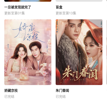
一旦被发现就完了
盲盒
更新至第01集
更新至第13集
娇藏京枝
朱门春闺
已完结
已完结