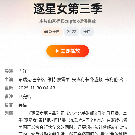
逐星女第三季
本片由茶杯狐cupfox提供播放
欧美剧
2022
美国
立即播放
导演：
内详
主演：
布瑞克·巴辛格
维特·蒙雷尔
安杰利卡·华盛顿
卡梅伦·格尔曼
更新：
2025-11-30 04:43
备注：
已完结
语言：
英语
剧情：
《逐星女第三季》正式定档北美时间8月31日开播，本
季“逐星女”康特尼•怀特曼（布瑞克•巴辛格饰）在继续带领
美国正义协会行侠仗义的同时，还要想办法让曾经站在对立
面的一众反派融入新生活，然而突然回归的“星侠”希尔维斯