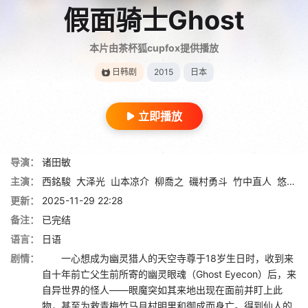
假面骑士Ghost
本片由茶杯狐cupfox提供播放
日韩剧
2015
日本
立即播放
导演：
诸田敏
主演：
西銘駿
大泽光
山本凉介
柳喬之
磯村勇斗
竹中直人
悠木碧
更新：
2025-11-29 22:28
备注：
已完结
语言：
日语
剧情：
一心想成为幽灵猎人的天空寺尊于18岁生日时，收到来
自十年前亡父生前所寄的幽灵眼魂（Ghost Eyecon）后，来
自异世界的怪人——眼魔突如其来地出现在面前并盯上此
物，甚至为救青梅竹马月村明里和御成而身亡。得到仙人的