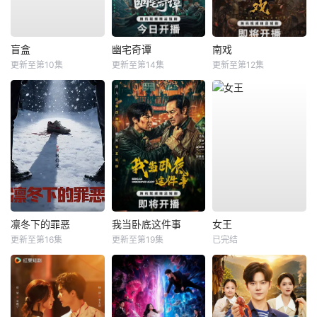
盲盒
幽宅奇谭
南戏
更新至第10集
更新至第14集
更新至第12集
凛冬下的罪恶
我当卧底这件事
女王
更新至第16集
更新至第19集
已完结