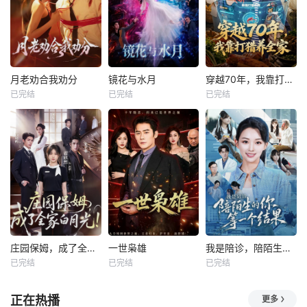
月老劝合我劝分
镜花与水月
穿越70年，我靠打猎养全家
已完结
已完结
已完结
庄园保姆，成了全家白月光
一世枭雄
我是陪诊，陪陌生的你等一个结果
已完结
已完结
已完结
正在热播
更多