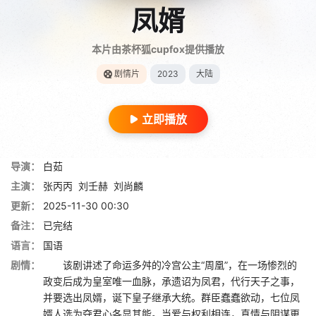
凤婿
本片由茶杯狐cupfox提供播放
剧情片
2023
大陆
立即播放
导演：
白茹
主演：
张丙丙
刘壬赫
刘尚麟
更新：
2025-11-30 00:30
备注：
已完结
语言：
国语
剧情：
该剧讲述了命运多舛的冷宫公主“周凰”，在一场惨烈的
政变后成为皇室唯一血脉，承遗诏为凤君，代行天子之事，
并要选出凤婿，诞下皇子继承大统。群臣蠢蠢欲动，七位凤
婿人选为夺君心各显其能。当爱与权利相连，真情与阴谋更