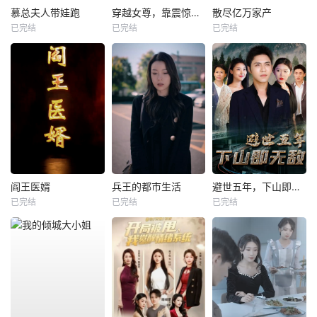
慕总夫人带娃跑
穿越女尊，靠震惊系统躺赢
散尽亿万家产
已完结
已完结
已完结
阎王医婿
兵王的都市生活
避世五年，下山即无敌
已完结
已完结
已完结