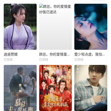
逍遥赘婿
顾总，你的爱情蛋炒饭已送达
楚少轻点虐，我怕夫人受不住
已完结
已完结
已完结