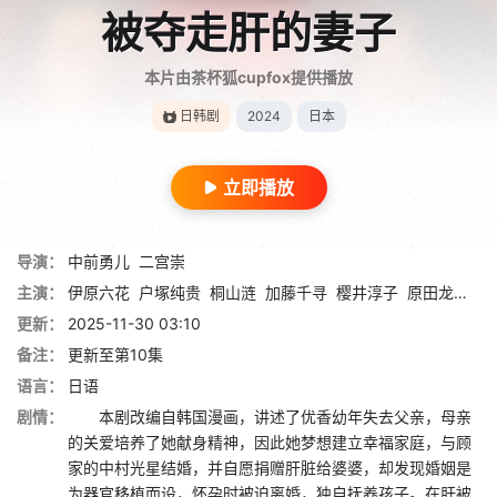
被夺走肝的妻子
本片由茶杯狐cupfox提供播放
日韩剧
2024
日本
立即播放
导演：
中前勇儿
二宫崇
主演：
伊原六花
户塚纯贵
桐山涟
加藤千寻
樱井淳子
原田龙二
猫
更新：
2025-11-30 03:10
备注：
更新至第10集
语言：
日语
剧情：
本剧改编自韩国漫画，讲述了优香幼年失去父亲，母亲
的关爱培养了她献身精神，因此她梦想建立幸福家庭，与顾
家的中村光星结婚，并自愿捐赠肝脏给婆婆，却发现婚姻是
为器官移植而设，怀孕时被迫离婚，独自抚养孩子。在肝被