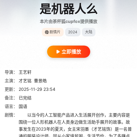
是机器人么
本片由茶杯狐cupfox提供播放
剧情片
2024
大陆
立即播放
导演：
王艺轩
主演：
才艺铭
曹景皓
更新：
2025-11-29 23:54
备注：
已完结
语言：
国语
剧情：
以当今的人工智能产品进入生活展开创作，主要内容是
围绕一位人形机器人在人类身边做生活助手展开的故事。故
事发生在2023年的夏天，女主宋羽墨（才艺铭饰）是一名普
通的服装设计师，因从小家境贫困，生活节俭，为了多赚点