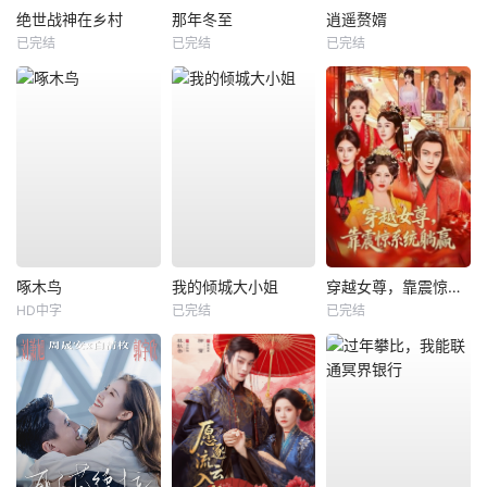
绝世战神在乡村
那年冬至
逍遥赘婿
已完结
已完结
已完结
啄木鸟
我的倾城大小姐
穿越女尊，靠震惊系统躺赢
HD中字
已完结
已完结