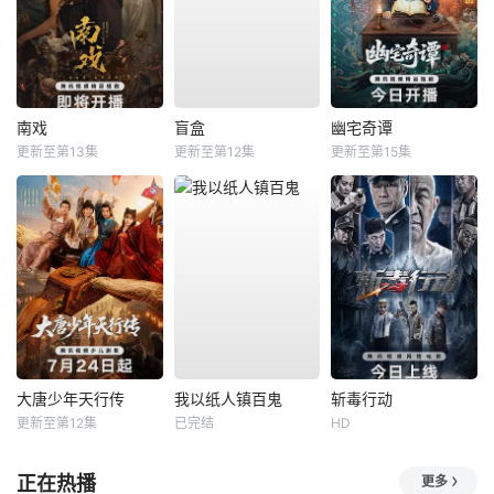
南戏
盲盒
幽宅奇谭
更新至第13集
更新至第12集
更新至第15集
大唐少年天行传
我以纸人镇百鬼
斩毒行动
更新至第12集
已完结
HD
正在热播
更多