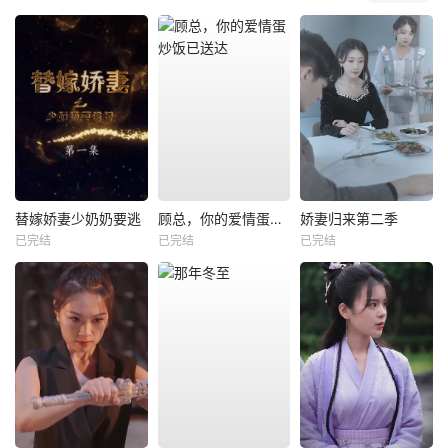
替嫁娇妻少奶奶要逃
顾总，你的爱情蛋炒饭已送达
娇妻归来第二季
已完结
已完结
已完结