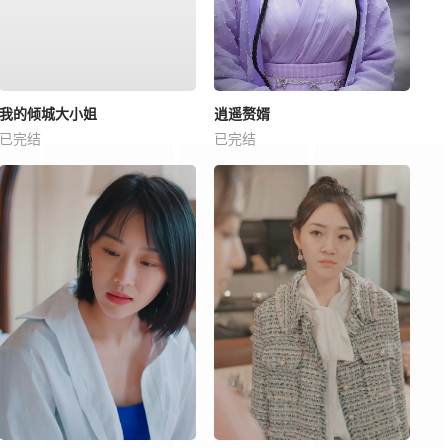
我的倾城大小姐
逍遥赘婿
已完结
已完结