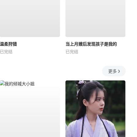
温柔狩猎
当上月嫂后发现孩子是我的
已完结
已完结
更多