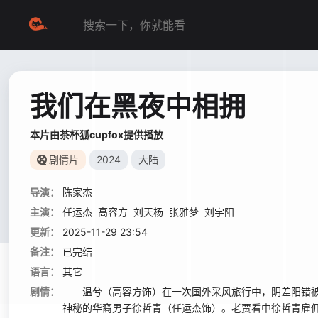
我们在黑夜中相拥
本片由茶杯狐cupfox提供播放
剧情片
2024
大陆
导演：
陈家杰
主演：
任运杰
高容方
刘天杨
张雅梦
刘宇阳
更新：
2025-11-29 23:54
备注：
已完结
语言：
其它
剧情：
温兮（高容方饰）在一次国外采风旅行中，阴差阳错被
神秘的华裔男子徐哲青（任运杰饰）。老贾看中徐哲青雇佣