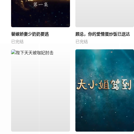
替嫁娇妻少奶奶要逃
顾总，你的爱情蛋炒饭已送达
已完结
已完结