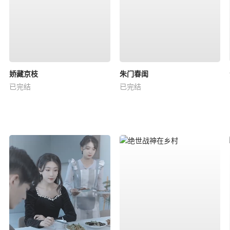
娇藏京枝
朱门春闺
已完结
已完结