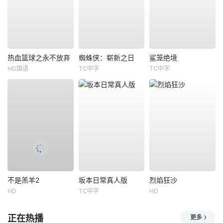
热血篮球之永不放弃
蜘蛛侠：崭新之日
鲨笼绝境
HD国语
TC中字
TC中字
不是羔羊2
坂本日常真人版
烈焰狂沙
HD
TC中字
HD
正在热播
更多