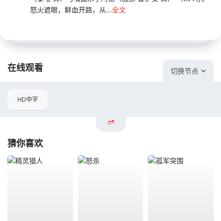
怒火遮眼，鲜血开路，从...
全文
在线观看
切换节点
HD中字
猜你喜欢