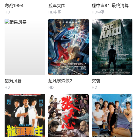
寒战1994
孤军突围
碟中谍8：最终清算
HD
HD中字
HD中字
猎枭风暴
超凡蜘蛛侠2
突袭
HD
HD
HD