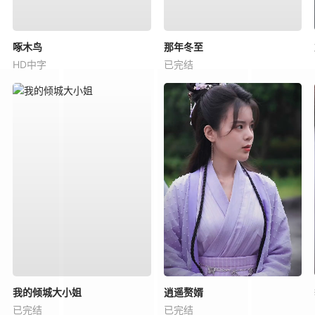
啄木鸟
那年冬至
HD中字
已完结
我的倾城大小姐
逍遥赘婿
已完结
已完结