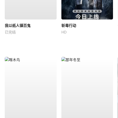
我以纸人镇百鬼
斩毒行动
已完结
HD