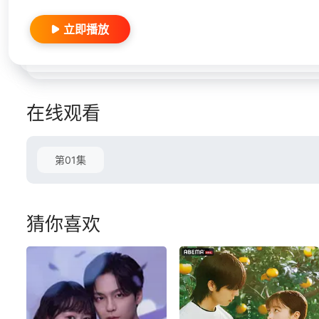
立即播放
在线观看
第01集
猜你喜欢