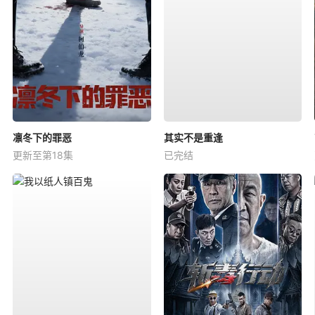
凛冬下的罪恶
其实不是重逢
更新至第18集
已完结