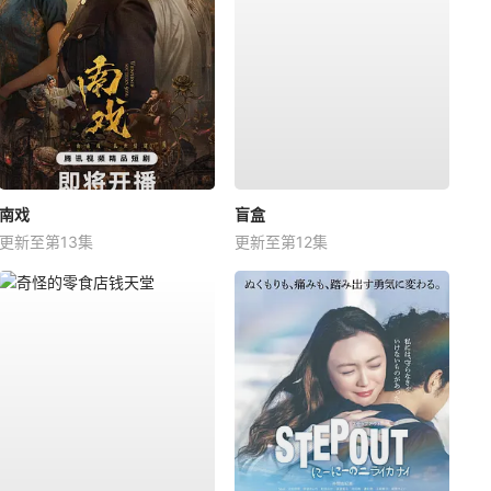
南戏
盲盒
更新至第13集
更新至第12集