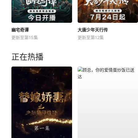
幽宅奇谭
大唐少年天行传
更新至第15集
更新至第12集
正在热播