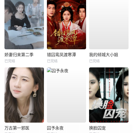
娇妻归来第二季
错囚鸾凤渡寒潭
我的倾城大小姐
已完结
已完结
已完结
万古第一邪医
囚予永夜
换脸囚宠