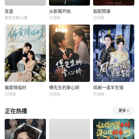
盲盒
从新婚开始
般配预谋
更新至第14集
已完结
已完结
偏爱降临时
傅先生的掌心娇
凤阙一诺半生错
已完结
已完结
已完结
正在热播
更多