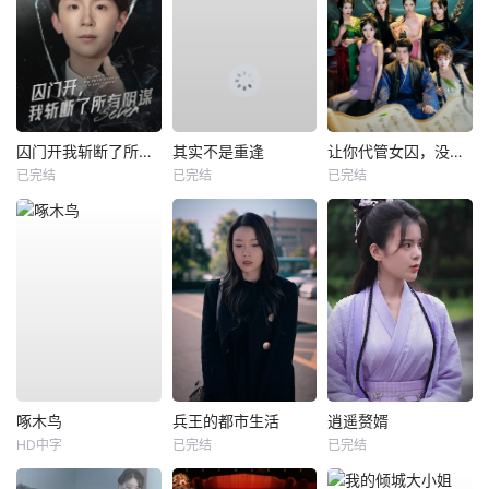
囚门开我斩断了所有阴谋
其实不是重逢
让你代管女囚，没让你称帝啊
已完结
已完结
已完结
啄木鸟
兵王的都市生活
逍遥赘婿
HD中字
已完结
已完结