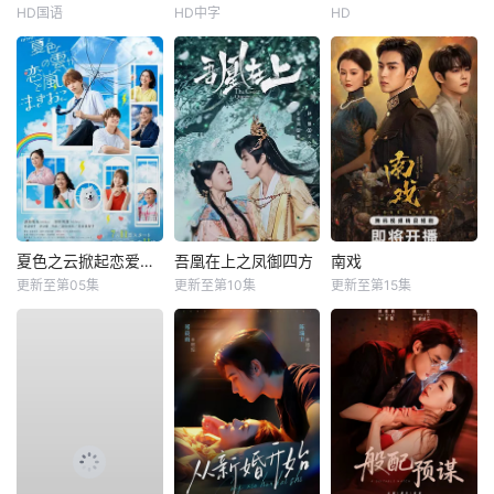
HD国语
HD中字
HD
夏色之云掀起恋爱与风暴
吾凰在上之凤御四方
南戏
更新至第05集
更新至第10集
更新至第15集