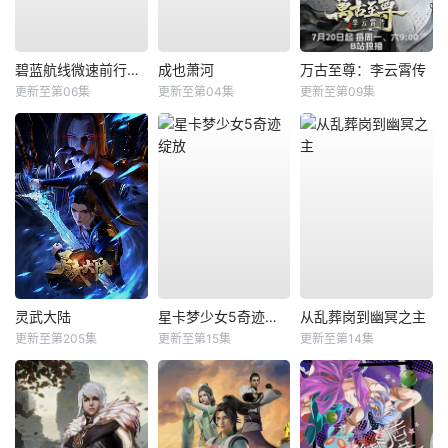
碧蓝航线微速前行第二季
成也萧河
万古至尊：李云霄传
更新至第06集
更新至第04集
更新至第09集
灵武大陆
星卡梦少女5奇迹绽放
从乱葬岗到幽冥之主
更新至第205集
更新至第15集
更新至第14集