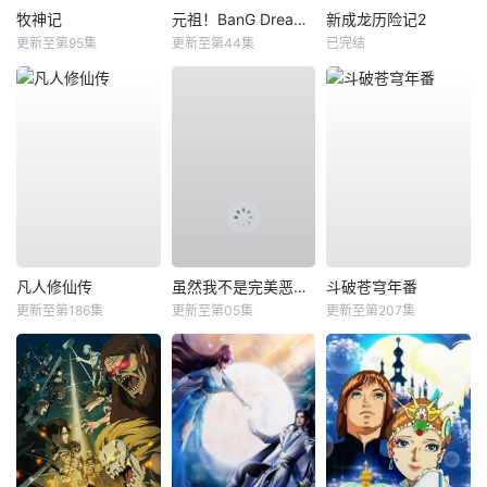
牧神记
元祖！BanG Dream酱
新成龙历险记2
更新至第95集
更新至第44集
已完结
凡人修仙传
虽然我不是完美恶女～雏宫蝶鼠替换传～
斗破苍穹年番
更新至第186集
更新至第05集
更新至第207集