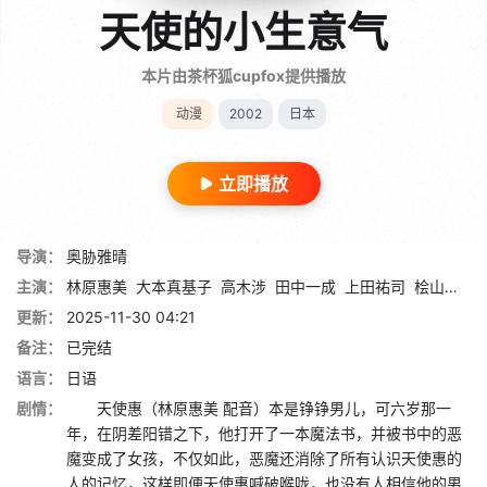
天使的小生意气
本片由茶杯狐cupfox提供播放
动漫
2002
日本
立即播放
导演：
奥胁雅晴
主演：
林原惠美
大本真基子
高木涉
田中一成
上田祐司
桧山修之
更新：
2025-11-30 04:21
备注：
已完结
语言：
日语
剧情：
天使惠（林原惠美 配音）本是铮铮男儿，可六岁那一
年，在阴差阳错之下，他打开了一本魔法书，并被书中的恶
魔变成了女孩，不仅如此，恶魔还消除了所有认识天使惠的
人的记忆，这样即便天使惠喊破喉咙，也没有人相信他的男