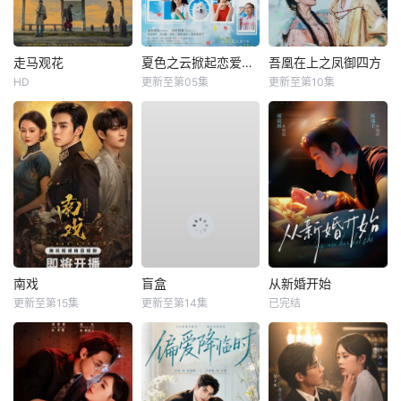
走马观花
夏色之云掀起恋爱与风暴
吾凰在上之凤御四方
HD
更新至第05集
更新至第10集
南戏
盲盒
从新婚开始
更新至第15集
更新至第14集
已完结