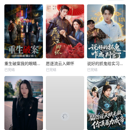
重生破案我的眼睛能锁定凶手
愿逐流云入卿怀
说好的抓鬼给实习证明，咋成判官了
已完结
已完结
已完结