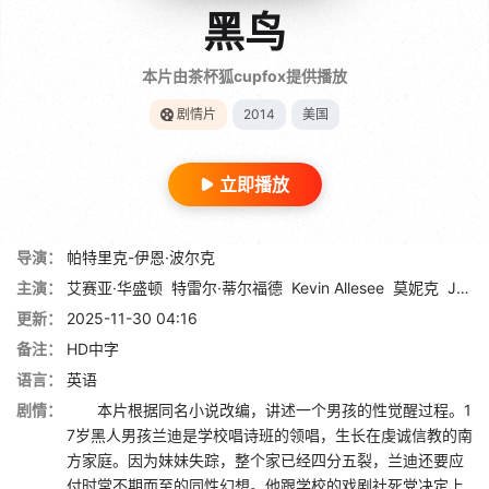
黑鸟
本片由茶杯狐cupfox提供播放
剧情片
2014
美国
立即播放
导演：
帕特里克-伊恩·波尔克
主演：
艾赛亚·华盛顿
特雷尔·蒂尔福德
Kevin Allesee
莫妮克
Julian Walker
更新：
2025-11-30 04:16
备注：
HD中字
语言：
英语
剧情：
本片根据同名小说改编，讲述一个男孩的性觉醒过程。1
7岁黑人男孩兰迪是学校唱诗班的领唱，生长在虔诚信教的南
方家庭。因为妹妹失踪，整个家已经四分五裂，兰迪还要应
付时常不期而至的同性幻想。他跟学校的戏剧社死党决定上