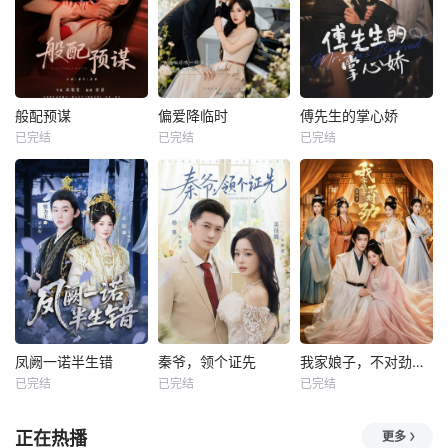
般配预谋
偏爱降临时
傅先生的掌心娇
已完结
已完结
已完结
凤阙一诺半生错
秦爷，领个证先
我家娘子，不对劲第四季
已完结
已完结
已完结
正在热播
更多