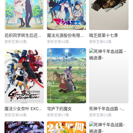
花织同学转生后还是想干架
魔法光源股份有限公司第二季
暗芝居第十七季
更新至第05集
更新至第06集
更新至第04集
魔法少女奈叶 EXCEEDS Gun Blaze Vengeance
穹庐下的魔女
死神千年血战篇 -祸进谭-
更新至第06集
更新至第07集
更新至第03集