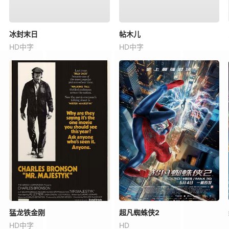
冰封末日
帖木儿
HD中字
HD中字
猛龙铁金刚
超凡蜘蛛侠2
HD中字
HD