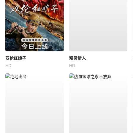
双枪红娘子
精灵猎人
HD
HD