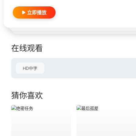
立即播放
在线观看
HD中字
猜你喜欢