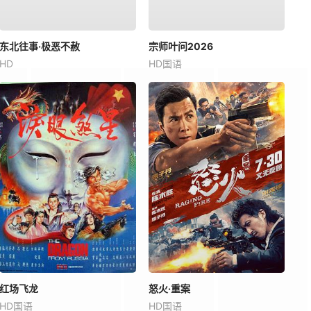
东北往事·极恶不赦
宗师叶问2026
HD
HD国语
红场飞龙
怒火·重案
HD国语
HD国语