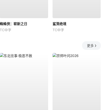
蜘蛛侠：崭新之日
鲨笼绝境
TC中字
TC中字
更多