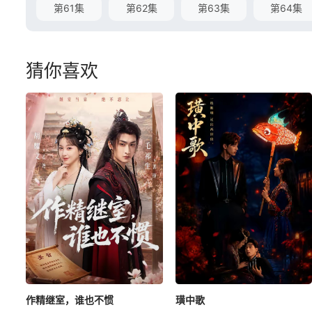
第61集
第62集
第63集
第64集
猜你喜欢
作精继室，谁也不惯
璜中歌