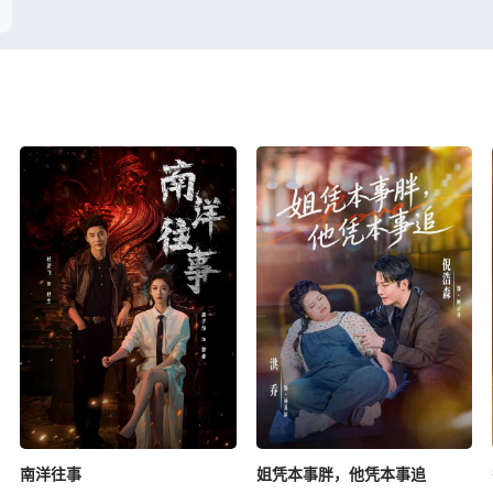
南洋往事
姐凭本事胖，他凭本事追