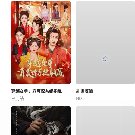
穿越女尊，靠震惊系统躺赢
乱世激情
已完结
HD