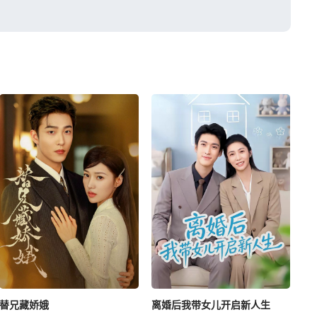
替兄藏娇娥
离婚后我带女儿开启新人生