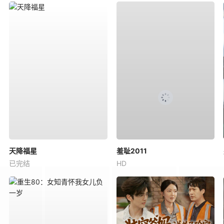
天降福星
羞耻2011
已完结
HD