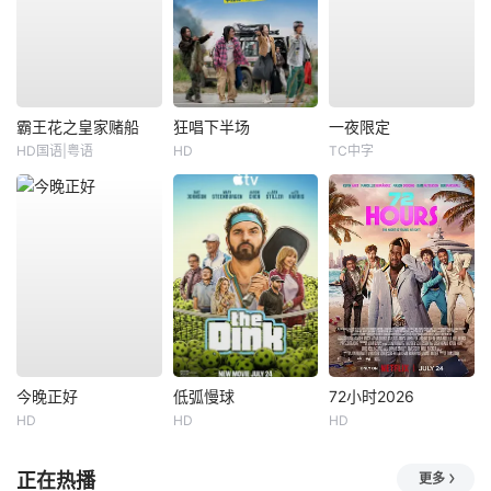
霸王花之皇家赌船
狂唱下半场
一夜限定
HD国语|粤语
HD
TC中字
今晚正好
低弧慢球
72小时2026
HD
HD
HD
正在热播
更多