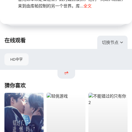
来到由库帕控制的另一个世界。库...
全文
在线观看
切换节点
HD中字
猜你喜欢