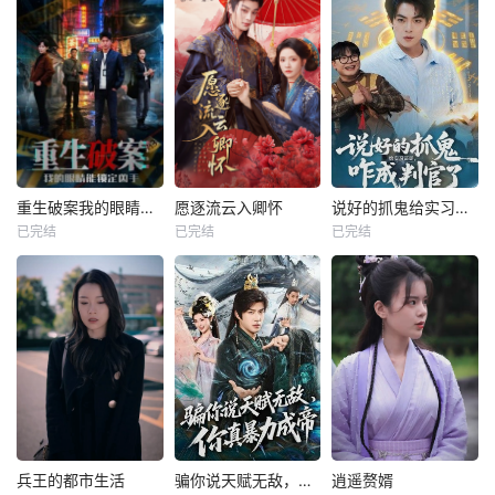
重生破案我的眼睛能锁定凶手
愿逐流云入卿怀
说好的抓鬼给实习证明，咋成判官了
已完结
已完结
已完结
兵王的都市生活
骗你说天赋无敌，你真暴力成帝
逍遥赘婿