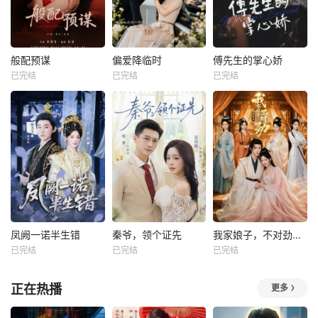
般配预谋
偏爱降临时
傅先生的掌心娇
已完结
已完结
已完结
凤阙一诺半生错
秦爷，领个证先
我家娘子，不对劲第四季
已完结
已完结
已完结
正在热播
更多