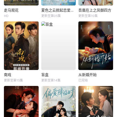
走马观花
夏色之云掀起恋爱与风暴
吾凰在上之凤御四方
HD
更新至第05集
更新至第10集
南戏
盲盒
从新婚开始
更新至第15集
更新至第14集
已完结