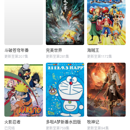
斗破苍穹年番
完美世界
海贼王
更新至第207集
更新至第281集
更新至第1172集
火影忍者
多啦A梦新番水田版
牧神记
已完结
更新至第759集
更新至第94集