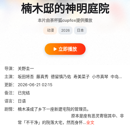
楠木邸的神明庭院
本片由茶杯狐cupfox提供播放
动漫
2026
日本
立即播放
导演：
关野圭一
主演：
坂田将吾
藤真秀
德留慎乃佑
寿美菜子
小市真琴
中岛良树
更新：
2026-06-21 02:15
备注：
已完结
语言：
日语
剧情：
楠木凑成了乡下一座新建宅院的管理员。
原本是座有恶灵寄宿其中、非
常「不干净」的院落大宅，然而身怀...
全文