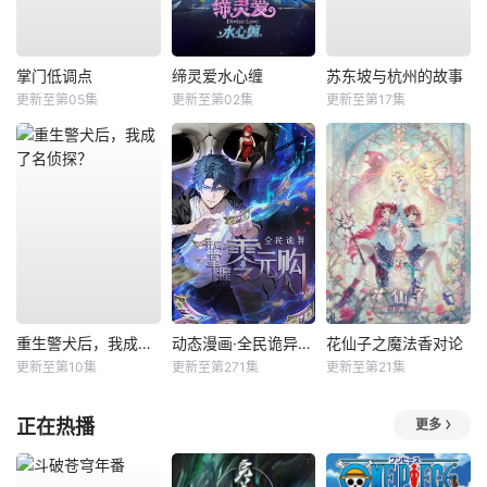
掌门低调点
缔灵爱水心缠
苏东坡与杭州的故事
更新至第05集
更新至第02集
更新至第17集
重生警犬后，我成了名侦探？
动态漫画·全民诡异：开局掌握零元购
花仙子之魔法香对论
更新至第10集
更新至第271集
更新至第21集
正在热播
更多