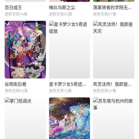
百日成王
梅比乌斯之尘
落第贤者的学院无双第二回转生，S等级作弊魔术师冒险记
更新至第14集
更新至第05集
更新至第07集
谷雨街后巷
星卡梦少女5奇迹绽放
死灵法师！我即是天灾
更新至第02集
更新至第12集
更新至第07集