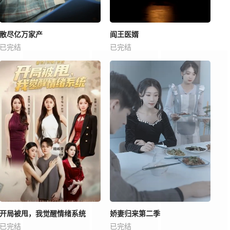
散尽亿万家产
阎王医婿
已完结
已完结
开局被甩，我觉醒情绪系统
娇妻归来第二季
已完结
已完结