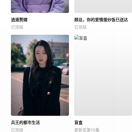
逍遥赘婿
顾总，你的爱情蛋炒饭已送达
已完结
已完结
兵王的都市生活
盲盒
已完结
更新至第10集