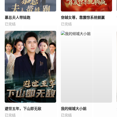
慕总夫人带娃跑
穿越女尊，靠震惊系统躺赢
已完结
已完结
避世五年，下山即无敌
我的倾城大小姐
已完结
已完结