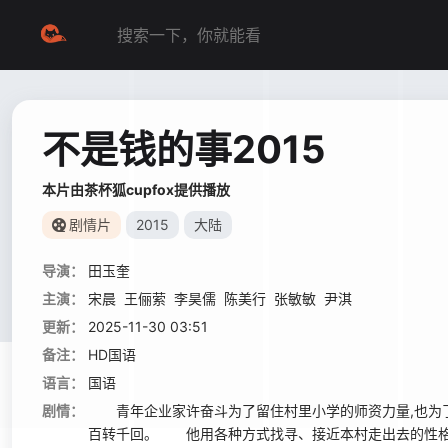
不是钱的事2015
本片由茶杯狐cupfox提供播放
剧情片
2015
大陆
导演：
田玉奎
主演：
宋晨
王俪萦
李昊儒
陈美行
张敏敏
尹淇
更新：
2025-11-30 03:51
备注：
HD国语
语言：
国语
剧情：
青年企业家许奋斗为了留住村里小学的师资力量,也为了留
百转千回。 他用各种方式找寻、接近本村走出去的性格、